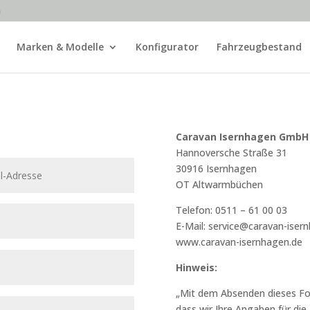
e
Marken & Modelle
Konfigurator
Fahrzeugbestand
Caravan Isernhagen GmbH
Hannoversche Straße 31
30916 Isernhagen
OT Altwarmbüchen
Telefon: 0511 – 61 00 03
E-Mail: service@caravan-iser
www.caravan-isernhagen.de
Hinweis:
„Mit dem Absenden dieses For
dass wir Ihre Angaben für di